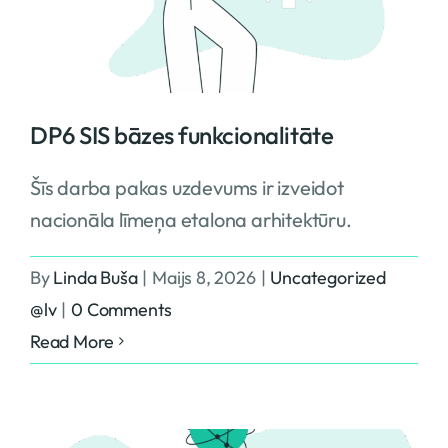
pārvaldība
DP6 SIS bāzes funkcionalitāte
Šīs darba pakas uzdevums ir izveidot
nacionāla līmeņa etalona arhitektūru.
By
Linda Buša
|
Maijs 8, 2026
|
Uncategorized
@lv
|
0 Comments
Read More