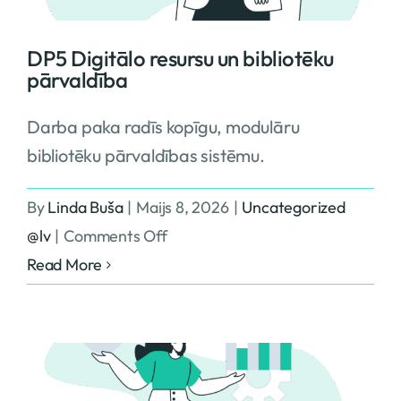
DP5 Digitālo resursu un bibliotēku
pārvaldība
Darba paka radīs kopīgu, modulāru
bibliotēku pārvaldības sistēmu.
By
Linda Buša
|
Maijs 8, 2026
|
Uncategorized
on
@lv
|
Comments Off
DP5
Read More
Digitālo
resursu
un
bibliotēku