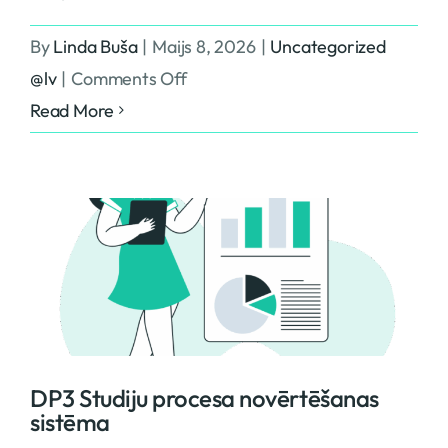
By
Linda Buša
|
Maijs 8, 2026
|
Uncategorized
on
@lv
|
Comments Off
DP2
Read More
Personas
datu
pārvaldība
studējošo
pētniecībā
DP3 Studiju procesa novērtēšanas
sistēma