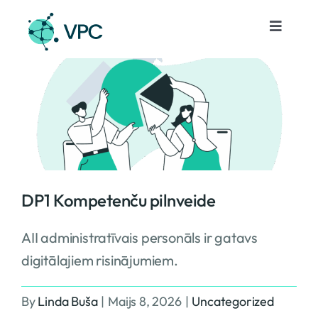
Skip
to
Toggle
Navigat
content
Pakalpojumi
Projekti
Notikumi
DP1 Kompetenču pilnveide
Par mums
AII administratīvais personāls ir gatavs
digitālajiem risinājumiem.
Kontakti
By
Linda Buša
|
Maijs 8, 2026
|
Uncategorized
Lv