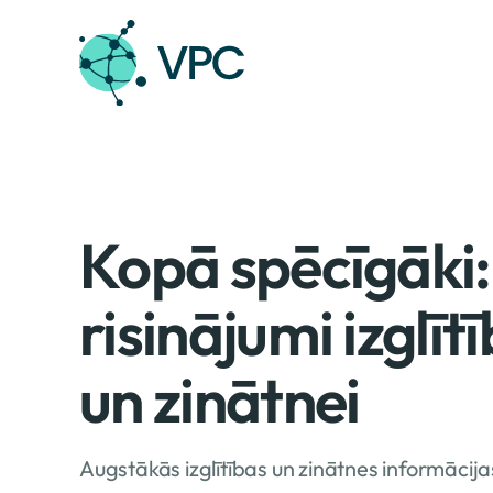
Skip
to
content
Kopā spēcīgāki:
risinājumi izglītī
un zinātnei
Augstākās izglītības un zinātnes informācija