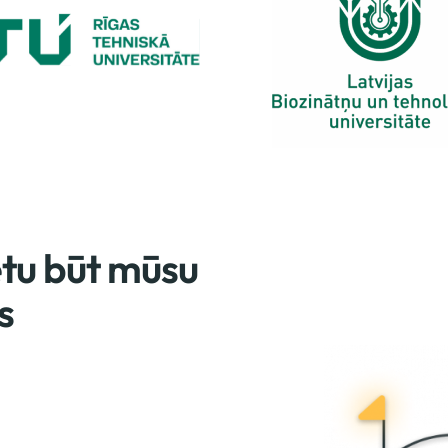
ētu būt mūsu
s