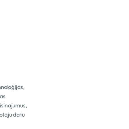
noloģijas,
bas
isinājumus,
otāju datu