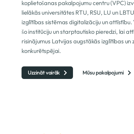
koplietošanas pakalpojumu centru (VPC) izve
lielākās universitātes RTU, RSU, LU un LBTU,
izglītības sistēmas digitalizāciju un attīstī
šo institūciju un starptautisko pieredzi, lai attī
risinājumus Latvijas augstākās izglītības un 
konkurētspējai.
Uzzināt vairāk
Mūsu pakalpojumi