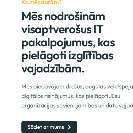
Ko mēs darām?
Mēs nodrošinām
visaptverošus IT
pakalpojumus, kas
pielāgoti izglītības
vajadzībām.
Mēs piedāvājam drošus, augstas veiktspēj
digitālos risinājumus, kas pielāgoti Jūsu
organizācijas savienojamības un datu vaja
Sāciet ar mums