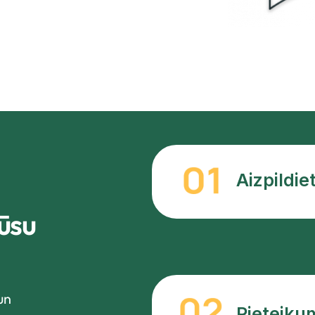
Aizpildie
ūsu
un
Pieteiku