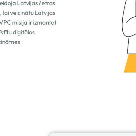
idoja Latvijas četras
 lai veicinātu Latvijas
bu. VPC misija ir izmantot
stītu digitālos
zinātnes