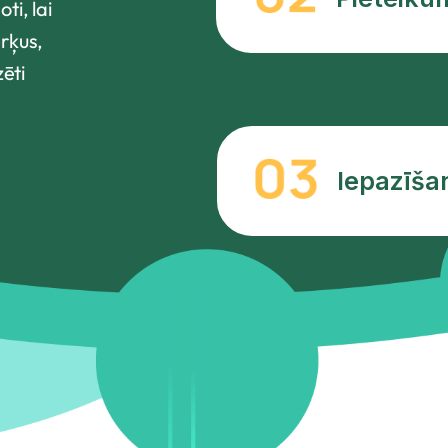
ti, lai
ērķus,
ēti
Iepazīša