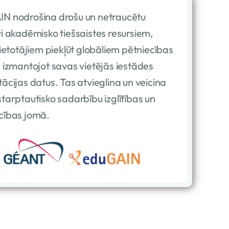
N nodrošina drošu un netraucētu
vi akadēmisko tiešsaistes resursiem,
 lietotājiem piekļūt globāliem pētniecības
, izmantojot savas vietējās iestādes
tācijas datus. Tas atvieglina un veicina
starptautisko sadarbību izglītības un
cības jomā.