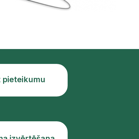
t pieteikumu
ma izvērtēšana