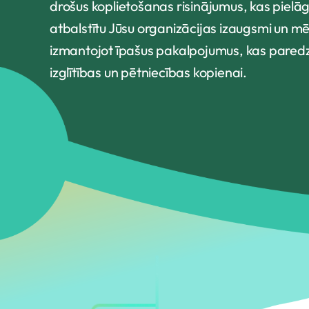
drošus koplietošanas risinājumus, kas pielāgo
atbalstītu Jūsu organizācijas izaugsmi un m
izmantojot īpašus pakalpojumus, kas paredz
izglītības un pētniecības kopienai.