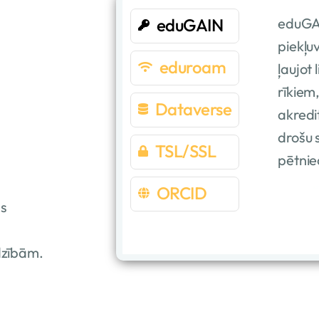
eduGAIN
eduGAI
piekļu
eduroam
ļaujot
rīkiem
Dataverse
akredi
drošu 
TSL/SSL
pētnie
ORCID
as
dzībām.