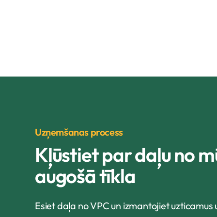
Uzņemšanas process
Kļūstiet par daļu no m
augošā tīkla
Esiet daļa no VPC un izmantojiet uzticamus 