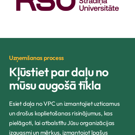
Uzņemšanas process
Kļūstiet par daļu no
mūsu augošā tīkla
Esiet daļa no VPC un izmantojiet uzticamus
un drošus koplietošanas risinājumus, kas
pielāgoti, lai atbalstītu Jūsu organizācijas
izaugsmi un mērķus, izmantojot īpašus