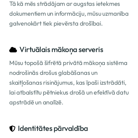
Tā kā mēs strādājam ar augstas ietekmes
dokumentiem un informāciju, mūsu uzmanība
galvenokārt tiek pievērsta drošībai.
Virtuālais mākoņa serveris
Mūsu topošā šifrētā privātā mākoņa sistēma
nodrošinās drošus glabāšanas un
skaitļošanas risinājumus, kas īpaši izstrādāti,
lai atbalstītu pētniekus drošā un efektīvā datu
apstrādē un analīzē.
Identitātes pārvaldība