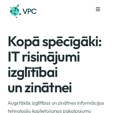
Skip
to
Toggle
Navigat
content
Pakalpojumi
Kopā spēcīgāki:
Projekti
IT risinājumi
Notikumi
izglītībai
Par mums
un zinātnei
Kontakti
Augstākās izglītības un zinātnes informācijas
Lv
tehnoloģiju koplietošanas pakalpojumu