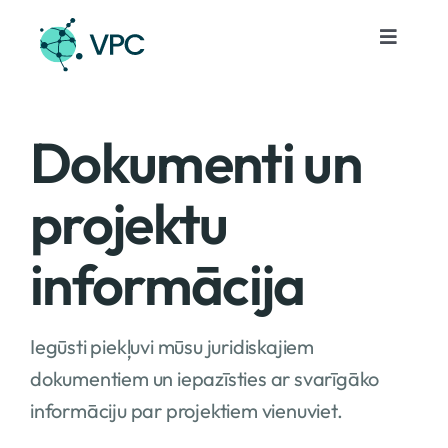
Skip
to
Toggle
Navigat
content
Pakalpojumi
Dokumenti un
Projekti
projektu
Notikumi
informācija
Par mums
Iegūsti piekļuvi mūsu juridiskajiem
Kontakti
dokumentiem un iepazīsties ar svarīgāko
informāciju par projektiem vienuviet.
Lv