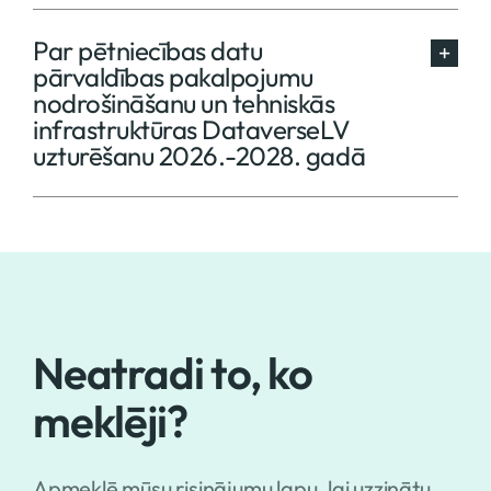
Par pētniecības datu
pārvaldības pakalpojumu
nodrošināšanu un tehniskās
infrastruktūras DataverseLV
uzturēšanu 2026.-2028. gadā
Neatradi to, ko
meklēji?
Apmeklē mūsu risinājumu lapu, lai uzzinātu