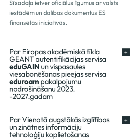
Šī sadaļa ietver oficiālus līgumus ar valsts
iestādēm un dalības dokumentus ES
finansētās iniciatīvās.
Par Eiropas akadēmiskā tīkla
GEANT autentifikācijas servisa
eduGAIN
un vispasaules
viesabonēšanas pieejas servisa
eduroam
pakalpojumu
nodrošināšanu 2023.
-2027.gadam
Par Vienotā augstākās izglītības
un zinātnes informāciju
tehnoloģiju koplietošanas