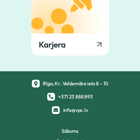
Rīga, Kr. Valdemāra iela 8 – 10
+371 23 888 893
info@vpc.lv
Sākums