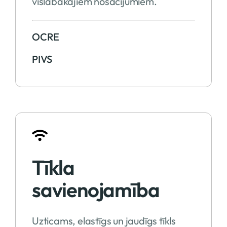
vislabākajiem nosacījumiem.
OCRE
PIVS
Tīkla
savienojamība
Uzticams, elastīgs un jaudīgs tīkls