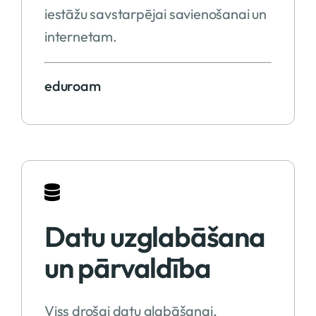
iestāžu savstarpējai savienošanai un
internetam.
eduroam
Datu uzglabāšana
un pārvaldība
Viss drošai datu glabāšanai,