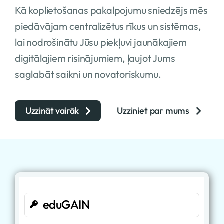
Kā koplietošanas pakalpojumu sniedzējs mēs
piedāvājam centralizētus rīkus un sistēmas,
lai nodrošinātu Jūsu piekļuvi jaunākajiem
digitālajiem risinājumiem, ļaujot Jums
saglabāt saikni un novatoriskumu.
Uzzināt vairāk
Uzziniet par mums
eduGAIN