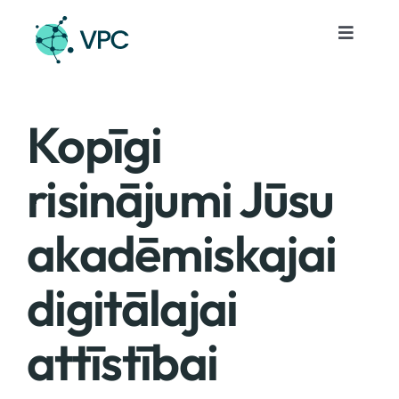
Skip
to
Toggle
Navigat
content
Pakalpojumi
Kopīgi
Projekti
risinājumi Jūsu
Notikumi
akadēmiskajai
Par mums
digitālajai
Kontakti
attīstībai
Lv