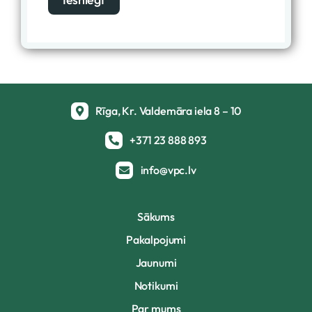
Rīga, Kr. Valdemāra iela 8 – 10
+371 23 888 893
info@vpc.lv
Sākums
Pakalpojumi
Jaunumi
Notikumi
Par mums