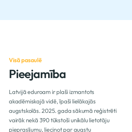
Visā pasaulē
Pieejamība
Latvijā eduroam ir plaši izmantots
akadēmiskajā vidē, īpaši lielākajās
augstskolās. 2025. gada sākumā reģistrēti
vairāk nekā 390 tūkstoši unikālu lietotāju
pieprasījumu, liecinot par augstu