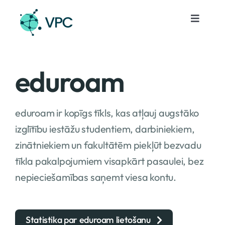
Skip
to
Toggle
Navigat
content
Pakalpojumi
eduroam
Projekti
eduroam ir kopīgs tīkls, kas atļauj augstāko
Notikumi
izglītību iestāžu studentiem, darbiniekiem,
zinātniekiem un fakultātēm piekļūt bezvadu
Par mums
tīkla pakalpojumiem visapkārt pasaulei, bez
nepieciešamības saņemt viesa kontu.
Kontakti
Lv
Statistika par eduroam lietošanu