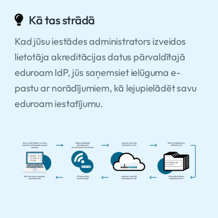
Kā tas strādā
Kad jūsu iestādes administrators izveidos
lietotāja akreditācijas datus pārvaldītajā
eduroam IdP, jūs saņemsiet ielūguma e-
pastu ar norādījumiem, kā lejupielādēt savu
eduroam iestatījumu.