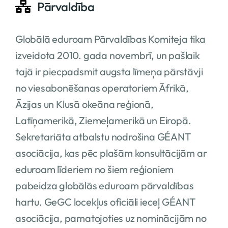
Pārvaldība
Globālā eduroam Pārvaldības Komiteja tika
izveidota 2010. gada novembrī, un pašlaik
tajā ir piecpadsmit augsta līmeņa pārstāvji
no viesabonēšanas operatoriem Āfrikā,
Āzijas un Klusā okeāna reģionā,
Latīņamerikā, Ziemeļamerikā un Eiropā.
Sekretariāta atbalstu nodrošina GÉANT
asociācija, kas pēc plašām konsultācijām ar
eduroam līderiem no šiem reģioniem
pabeidza globālās eduroam pārvaldības
hartu. GeGC locekļus oficiāli ieceļ GÉANT
asociācija, pamatojoties uz nominācijām no