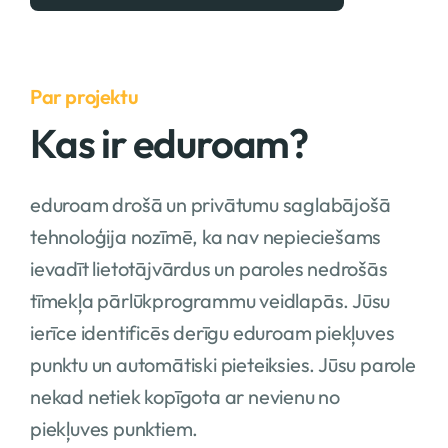
Par projektu
Kas ir eduroam?
eduroam drošā un privātumu saglabājošā
tehnoloģija nozīmē, ka nav nepieciešams
ievadīt lietotājvārdus un paroles nedrošās
tīmekļa pārlūkprogrammu veidlapās. Jūsu
ierīce identificēs derīgu eduroam piekļuves
punktu un automātiski pieteiksies. Jūsu parole
nekad netiek kopīgota ar nevienu no
piekļuves punktiem.