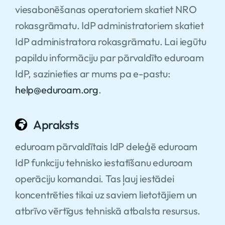
viesabonēšanas operatoriem skatiet NRO
rokasgrāmatu. IdP administratoriem skatiet
IdP administratora rokasgrāmatu. Lai iegūtu
papildu informāciju par pārvaldīto eduroam
IdP, sazinieties ar mums pa e-pastu:
help@eduroam.org
.
Apraksts
eduroam pārvaldītais IdP deleģē eduroam
IdP funkciju tehnisko iestatīšanu eduroam
operāciju komandai. Tas ļauj iestādei
koncentrēties tikai uz saviem lietotājiem un
atbrīvo vērtīgus tehniskā atbalsta resursus.