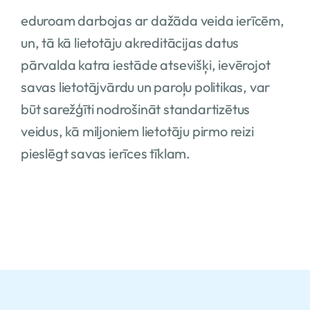
eduroam darbojas ar dažāda veida ierīcēm,
un, tā kā lietotāju akreditācijas datus
pārvalda katra iestāde atsevišķi, ievērojot
savas lietotājvārdu un paroļu politikas, var
būt sarežģīti nodrošināt standartizētus
veidus, kā miljoniem lietotāju pirmo reizi
pieslēgt savas ierīces tīklam.