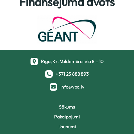
Finansējuma avots
Rīga, Kr. Valdemāra iela 8 – 10
+371 23 888 893
info@vpc.lv
Sākums
Pakalpojumi
Jaunumi