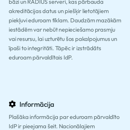
bāzi un RADIUS serveri, kas pārbauda
akreditācijas datus un piešķir lietotājiem
piekļuvi eduroam tīklam. Daudzām mazākām
iestādēm var nebūt nepieciešamo prasmju
vai resursu, lai uzturētu šos pakalpojumus un
īpaši to integritāti. Tāpēc ir izstrādāts
eduroam pārvaldītais IdP.
Informācija
Plašāka informācija par eduroam pārvaldīto
IdP ir pieejama šeit. Nacionālajiem