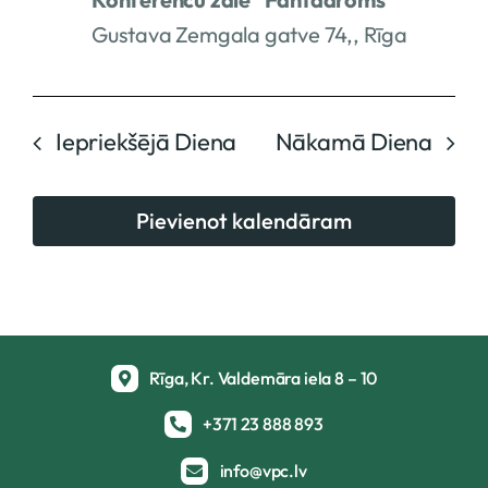
Gustava Zemgala gatve 74,, Rīga
Iepriekšējā Diena
Nākamā Diena
Pievienot kalendāram
Rīga, Kr. Valdemāra iela 8 – 10
+371 23 888 893
info@vpc.lv