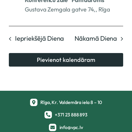
Gustava Zemgala gatve 74,, Rīga
Iepriekšējā Diena
Nākamā Diena
Pievienot kalendāram
Rīga, Kr. Valdemāra iela 8 – 10
+371 23 888 893
info@vpc.lv