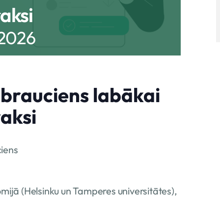
aksi
 2026
brauciens labākai
raksi
ciens
omijā (Helsinku un Tamperes universitātes),