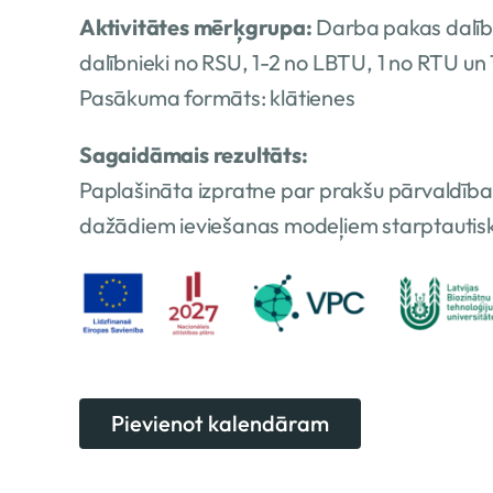
Aktivitātes mērķgrupa:
Darba pakas dalībni
dalībnieki no RSU, 1-2 no LBTU, 1 no RTU un 
Pasākuma formāts: klātienes
Sagaidāmais rezultāts:
Paplašināta izpratne par prakšu pārvaldīb
dažādiem ieviešanas modeļiem starptautisk
Pievienot kalendāram