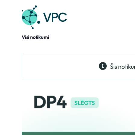
Skip
to
content
Visi notikumi
Šis notiku