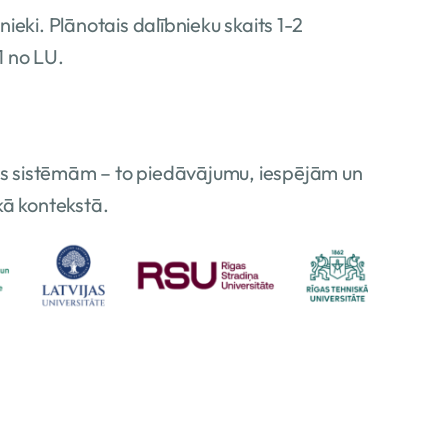
eki. Plānotais dalībnieku skaits 1-2
1 no LU.
as sistēmām – to piedāvājumu, iespējām un
ā kontekstā.