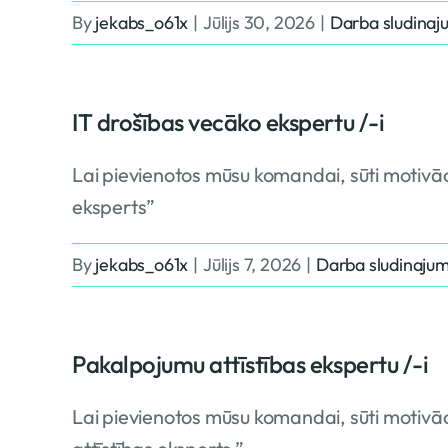
By
jekabs_o61x
|
Jūlijs 30, 2026
|
Darba sludinaj
IT drošības vecāko ekspertu /-i
Lai pievienotos mūsu komandai, sūti motivāc
eksperts”
By
jekabs_o61x
|
Jūlijs 7, 2026
|
Darba sludinajum
Pakalpojumu attīstības ekspertu /-i
Lai pievienotos mūsu komandai, sūti motivā