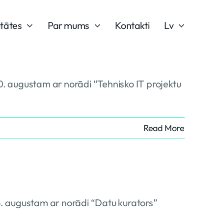
itātes
Par mums
Kontakti
Lv
0. augustam ar norādi “Tehnisko IT projektu
Read More
4. augustam ar norādi “Datu kurators”