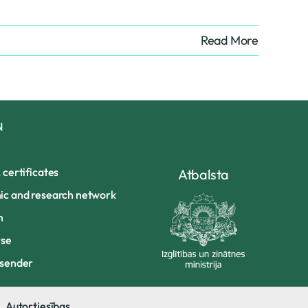
Read More
N
certificates
Atbalsta
c and research network
m
rse
sender
Autortiesības