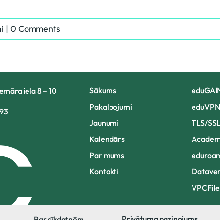
i
|
0 Comments
Sākums
eduGAI
demāra iela 8 – 10
Pakalpojumi
eduVPN
893
Jaunumi
TLS/SSL 
Kalendārs
Academi
Par mums
eduroa
Kontakti
Datave
VPCFile
Privātuma paziņojums
Par sīkdatnēm