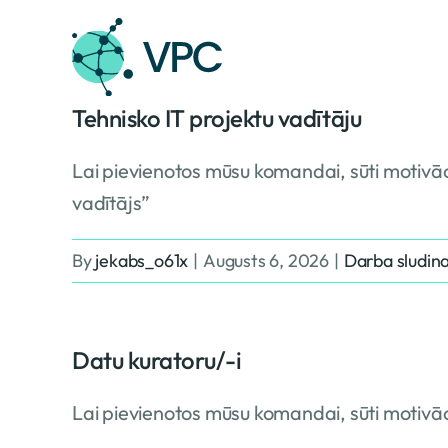
Skip
to
content
Tehnisko IT projektu vadītāju
Lai pievienotos mūsu komandai, sūti motivāc
vadītājs”
By
jekabs_o61x
|
Augusts 6, 2026
|
Darba sludin
Datu kuratoru/-i
Lai pievienotos mūsu komandai, sūti motivāc