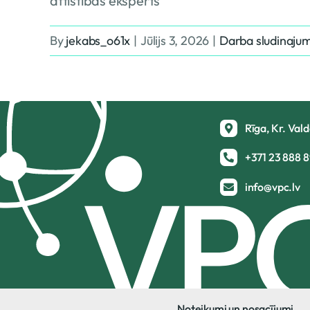
attīstības eksperts ”
By
jekabs_o61x
|
Jūlijs 3, 2026
|
Darba sludinajum
Rīga, Kr. Val
+371 23 888 
info@vpc.lv
Noteikumi un nosacījumi