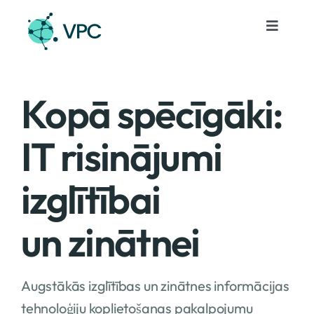
Skip
to
Toggle
Navigat
content
Pakalpojumi
Kopā spēcīgāki:
Projekti
IT risinājumi
Notikumi
izglītībai
Par mums
un zinātnei
Kontakti
Augstākās izglītības un zinātnes informācijas
Lv
tehnoloģiju koplietošanas pakalpojumu