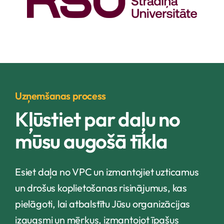
Uzņemšanas process
Kļūstiet par daļu no
mūsu augošā tīkla
Esiet daļa no VPC un izmantojiet uzticamus
un drošus koplietošanas risinājumus, kas
pielāgoti, lai atbalstītu Jūsu organizācijas
izaugsmi un mērķus, izmantojot īpašus