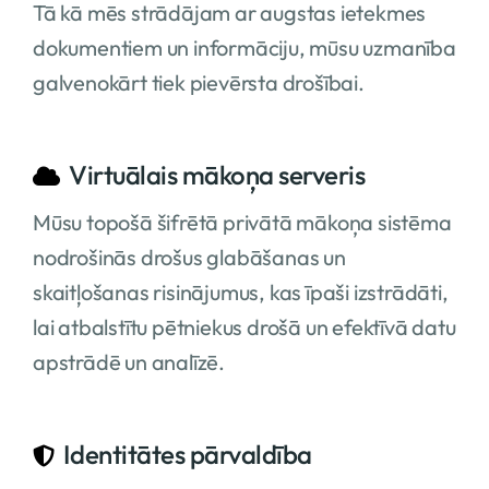
Tā kā mēs strādājam ar augstas ietekmes
dokumentiem un informāciju, mūsu uzmanība
galvenokārt tiek pievērsta drošībai.
Virtuālais mākoņa serveris
Mūsu topošā šifrētā privātā mākoņa sistēma
nodrošinās drošus glabāšanas un
skaitļošanas risinājumus, kas īpaši izstrādāti,
lai atbalstītu pētniekus drošā un efektīvā datu
apstrādē un analīzē.
Identitātes pārvaldība