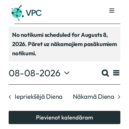
Skip
to
Toggle
Navigat
content
Notikumi
Pakalpojumi
No notikumi scheduled for Augusts 8,
for
2026. Pāret uz
nākamajiem pasākumiem
Notice
Projekti
notikumi.
Augusts
Notikumi
Notik
08-08-2026
Not
Meklēt
Diena
8,
Select
Searc
Vie
Par mums
date.
and
2026
Iepriekšējā Diena
Nākamā Diena
Nav
Kontakti
Views
Pievienot kalendāram
Navig
Lv